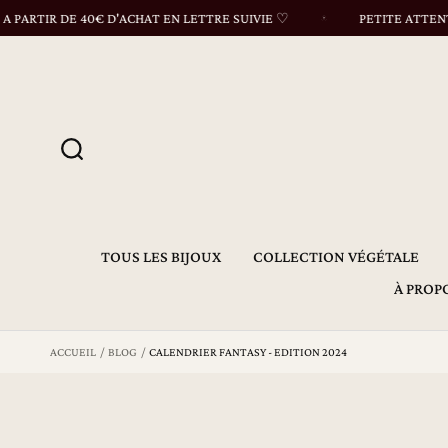
s
TIR DE 40€ D'ACHAT EN LETTRE SUIVIE ♡
PETITE ATTENTION
s
e
r
a
u
c
o
n
t
e
n
u
TOUS LES BIJOUX
COLLECTION VÉGÉTALE
À PROP
ACCUEIL
BLOG
CALENDRIER FANTASY - EDITION 2024