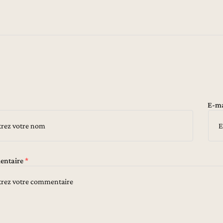
E-ma
ntaire
*