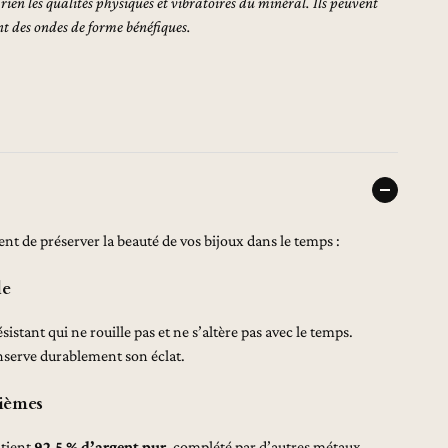
ien les qualités physiques et vibratoires du minéral. Ils peuvent
nt des ondes de forme bénéfiques.
t de préserver la beauté de vos bijoux dans le temps :
le
sistant qui ne rouille pas et ne s’altère pas avec le temps.
onserve durablement son éclat.
lièmes
ntient
92,5 % d’argent pur
, complété par d’autres métaux,