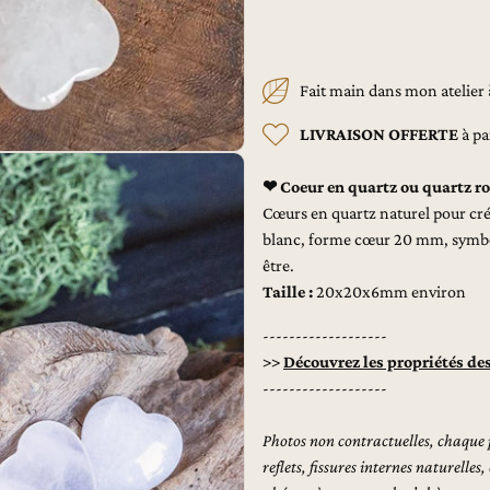
Quartz
Qua
ou
ou
Quartz
Qua
rose
rose
Fait main dans mon atelie
LIVRAISON OFFERTE
à pa
❤
Coeur en quartz ou quartz ro
Cœurs en quartz naturel pour créa
blanc, forme cœur 20 mm, symbol
être.
Taille :
20x20x6mm environ
-------------------
>>
Découvrez les propriétés des 
-------------------
Photos non contractuelles, chaque p
reflets, fissures internes naturelles