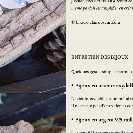
phénomènes naturels n’altèrent en r
même parfois les amplifier en créa
© bijoux-clairobscur.com
ENTRETIEN DES BIJOUX
Quelques gestes simples permetten
• Bijoux en acier inoxydab
L’acier inoxydable est un métal ré
Il nécessite peu d’entretien et c
• Bijoux en argent 925 mil
L’argent 925 (argent massif) co