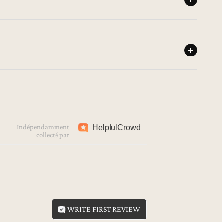
Indépendamment
Helpful
Crowd
collecté par
WRITE FIRST REVIEW