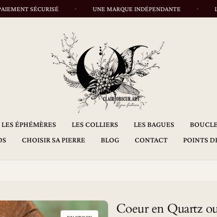
MENT SÉCURISÉ
UNE MARQUE INDÉPENDANTE
LIVRA
LES ÉPHÉMÈRES
LES COLLIERS
LES BAGUES
BOUCLE
OS
CHOISIR SA PIERRE
BLOG
CONTACT
POINTS D
Coeur en Quartz ou