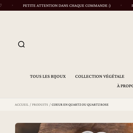
s
PETITE ATTENTION DANS CHAQUE COMMANDE :)
PAIE
s
e
r
a
u
c
o
n
t
e
n
P
u
TOUS LES BIJOUX
COLLECTION VÉGÉTALE
a
ss
À PROP
er
a
u
ACCUEIL
PRODUITS
COEUR EN QUARTZ OU QUARTZ ROSE
x
in
fo
r
m