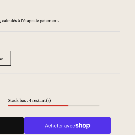
n
calculés à l'étape de paiement.
se
Stock bas : 4 restant(s)
menter
tité
ur