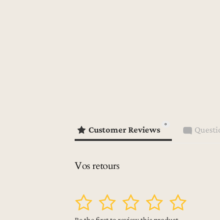
0
Customer Reviews
Questi
Vos retours
1
2
3
4
5
Be the first to review this product