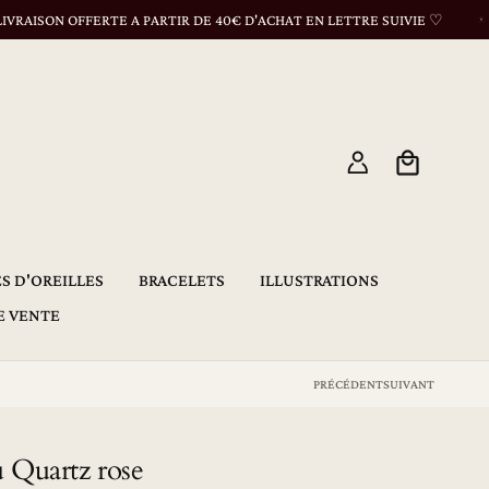
ISON OFFERTE A PARTIR DE 40€ D'ACHAT EN LETTRE SUIVIE ♡
Connexion
Panier
S D'OREILLES
BRACELETS
ILLUSTRATIONS
E VENTE
PRÉCÉDENT
SUIVANT
 Quartz rose