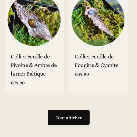
Ajouter au panier
Ajouter au panier
Collier Feuille de
Collier Feuille de
Pivoine & Ambre de
Fougère & Cyanite
la mer Baltique
Prix
€49,90
habituel
Prix
€79,90
habituel
Tout afficher