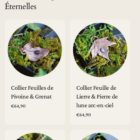
Éternelles
Ajouter au panier
Ajouter au panier
Collier Feuilles de
Collier Feuille de
Pivoine & Grenat
Lierre & Pierre de
lune arc-en-ciel
Prix
€64,90
habituel
Prix
€64,90
habituel