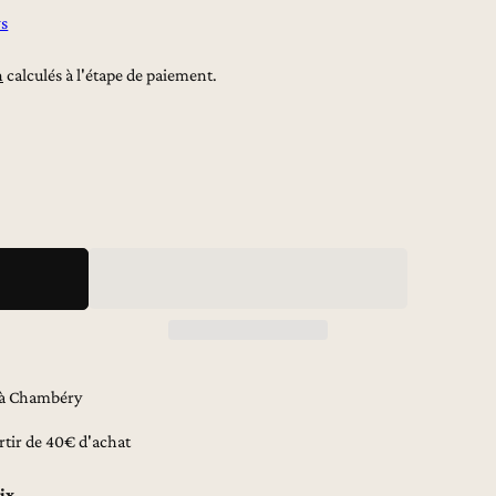
ws
n
calculés à l'étape de paiement.
menter
tité
39;envol
nix
te
r à Chambéry
ale
rtir de 40€ d'achat
ix