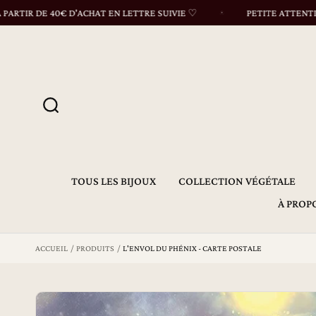
s
 DE 40€ D'ACHAT EN LETTRE SUIVIE ♡
PETITE ATTENTION DAN
s
e
r
a
u
c
o
n
t
e
n
P
u
TOUS LES BIJOUX
COLLECTION VÉGÉTALE
a
ss
À PROP
er
a
u
ACCUEIL
PRODUITS
L'ENVOL DU PHÉNIX - CARTE POSTALE
x
in
fo
r
m