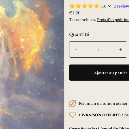
5.0
2 revie
P
€1,20
r
Taxes incluses.
Frais d'expéditio
i
x
Quantité
h
a
Réduire
Aug
b
la
la
i
quantité
quan
t
de
de
u
Ajouter au panier
L&#39;envol
L&#
e
du
du
l
Phénix
Phé
-
-
Carte
Car
Fait main dans mon atelie
postale
post
LIVRAISON OFFERTE
à pa
Carte Postale : L'envol du Phén