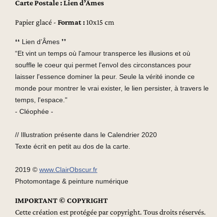
Carte Postale : Lien d’Âmes
Papier glacé -
Format :
10x15 cm
❛❛ Lien d’Âmes ❜❜
“Et vint un temps où l'amour transperce les illusions et où
souffle le coeur qui permet l'envol des circonstances pour
laisser l'essence dominer la peur. Seule la vérité inonde ce
monde pour montrer le vrai exister, le lien persister, à travers le
temps, l'espace.
"
- Cléophée -
// Illustration présente dans le Calendrier 2020
Texte écrit en petit au dos de la carte.
2019 ©
www.ClairObscur.fr
Photomontage & peinture numérique
IMPORTANT © COPYRIGHT
Cette création est protégée par copyright. Tous droits réservés.