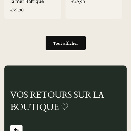
la mer Baltique
Prix
€49,90
habituel
Prix
€79,90
habituel
Tout afficher
VOS RETOURS SUR LA
BOUTIQUE ♡
5