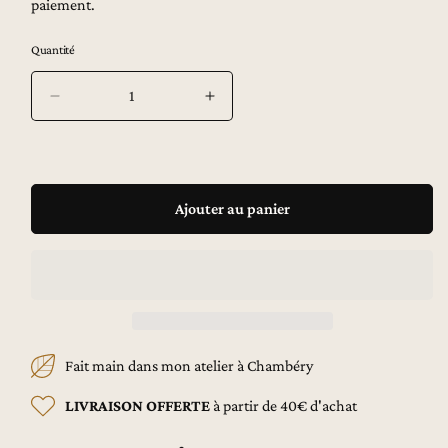
paiement.
x
h
Quantité
a
b
i
Réduire
Augmenter
t
la
la
u
quantité
quantité
e
de
de
l
Lien
Lien
d’Âmes
d’Âmes
Ajouter au panier
-
-
Carte
Carte
postale
postale
Fait main dans mon atelier à Chambéry
LIVRAISON OFFERTE
à partir de 40€ d'achat