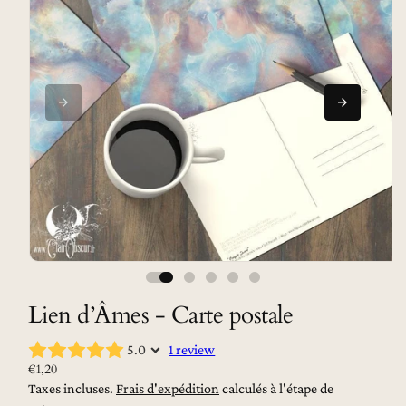
p
r
o
d
ui
ts
Ouvrir
le
média
Lien d’Âmes - Carte postale
1
dans
une
fenêtre
5.0
1 review
modale
P
€1,20
r
Taxes incluses.
Frais d'expédition
calculés à l'étape de
i