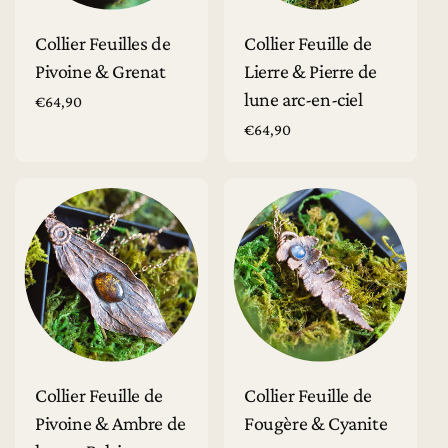
Collier Feuilles de
Collier Feuille de
Pivoine & Grenat
Lierre & Pierre de
lune arc-en-ciel
Prix
€64,90
habituel
Prix
€64,90
habituel
Ajouter au panier
Ajouter au panier
Collier Feuille de
Collier Feuille de
Pivoine & Ambre de
Fougère & Cyanite