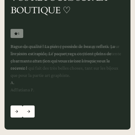
BOUTIQUE ♡
5
Bague de qualité ! La pierre possède de beaux reflets. La
livraison est rapide. Le paquet reçu contient pleins de
charmante attention qui vous ravisse lorsque vous le
recevez !
A.