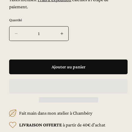
i
paiement.
x
h
Quantité
a
b
i
Réduire
Augmenter
t
la
la
u
quantité
quantité
e
de
de
l
The
The
Secret
Secret
Ajouter au panier
-
-
Carte
Carte
postale
postale
Fait main dans mon atelier à Chambéry
LIVRAISON OFFERTE
à partir de 40€ d'achat