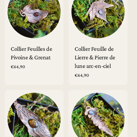
Ajouter au panier
Ajouter au panier
Collier Feuilles de
Collier Feuille de
Pivoine & Grenat
Lierre & Pierre de
lune arc-en-ciel
Prix
€64,90
habituel
Prix
€64,90
habituel