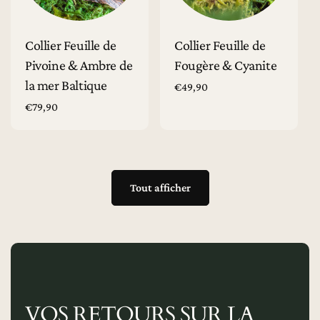
Ajouter au panier
Ajouter au panier
Collier Feuille de
Collier Feuille de
Pivoine & Ambre de
Fougère & Cyanite
la mer Baltique
Prix
€49,90
habituel
Prix
€79,90
habituel
Tout afficher
VOS RETOURS SUR LA